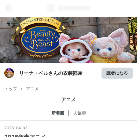
リーナ・ベルさんの衣装部屋
読者になる
トップ
>
アニメ
アニメ
新着順
人気順
2026
-
04
-
03
2026年春アニメ